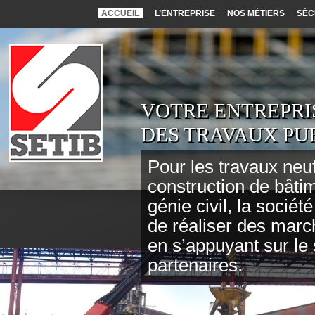
Cookies management panel
ACCUEIL
L’ENTREPRISE
NOS MÉTIERS
SÉC
VOTRE ENTREPRI
DES TRAVAUX PU
Pour les travaux neufs
construction de bâtim
génie civil, la socié
de réaliser des marc
en s’appuyant sur le 
partenaires.