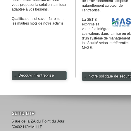
réelle culture industrielle pour
de l’Environnement s’impose
vous proposer la solution la mieux
naturellement au cœur de
adaptée à vos besoins.
l’entreprise.
Qualifications et savoir-faire sont
La SETIB
les maîtres mots de notre activité.
exprime sa
volonté d’intégrer
ces valeurs dans la mise en pl
d’un système de management
la sécurité selon le référentiel
MASE.
→ Découvrir l'entreprise
→ Notre politique de sécuri
SETIB BTP
5 rue de la ZA du Point du Jour
59492 HOYMILLE